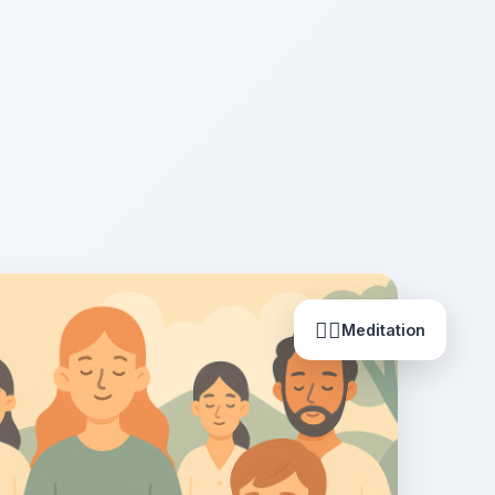
🧘‍♀️
Meditation